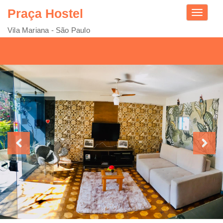
Praça Hostel
Toggle
navigati
Vila Mariana - São Paulo