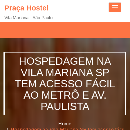
Praça Hostel
Toggle
navigati
Vila Mariana - São Paulo
HOSPEDAGEM NA
VILA MARIANA SP
TEM ACESSO FÁCIL
AO METRÔ E AV.
PAULISTA
Home
Hospedagem na Vila Mariana SP tem acesso fácil