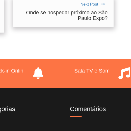
Next Post
Onde se hospedar próximo ao São
Paulo Expo?
k-in Onlin
Sala TV e Som
orias
Comentários