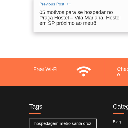
Previous Post
05 motivos para se hospedar no
Praça Hostel – Vila Mariana. Hostel
em SP próximo ao metrô
Free Wi-Fi
Chec
e
Tags
Categ
Blog
hospedagem metrô santa cruz